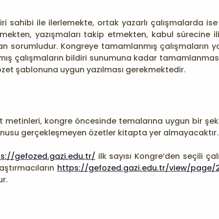
ri sahibi ile ilerlemekte, ortak yazarlı çalışmalarda i
ekten, yazışmaları takip etmekten, kabul sürecine ili
ktan sorumludur. Kongreye tamamlanmış çalışmaların 
mış çalışmaların bildiri sunumuna kadar tamamlanmas
özet şablonuna uygun yazılması gerekmektedir.
et metinleri, kongre öncesinde temalarına uygun bir şekil
nusu gerçekleşmeyen özetler kitapta yer almayacaktır.
s://gefozed.gazi.edu.tr/
ilk sayısı Kongre’den seçili ça
aştırmacıların
https://gefozed.gazi.edu.tr/view/pag
r.