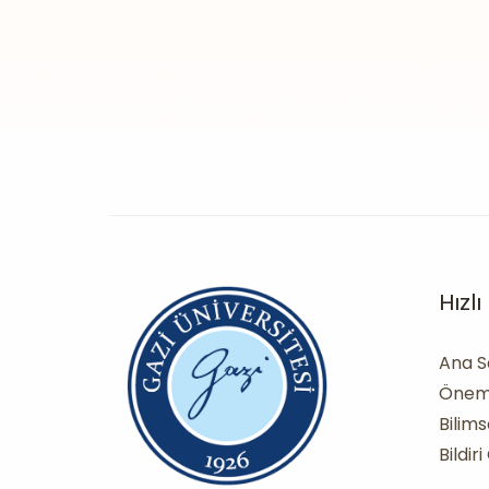
Hızl
Ana S
Öneml
Bilim
Bildir