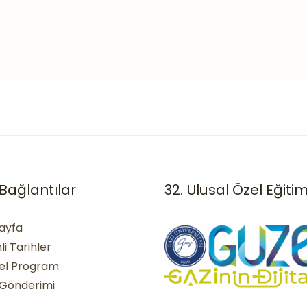
ı Bağlantılar
32. Ulusal Özel Eğiti
ayfa
i Tarihler
sel Program
i Gönderimi