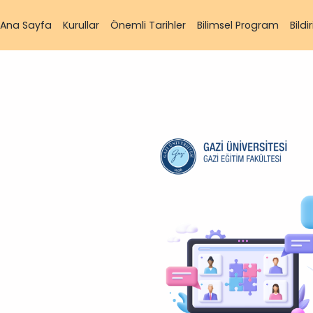
Ana Sayfa
Kurullar
Önemli Tarihler
Bilimsel Program
Bild